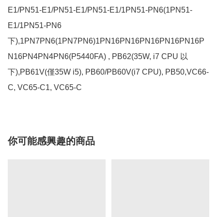
E1/PN51-E1/PN51-E1/PN51-E1/1PN51-PN6(1PN51-
E1/1PN51-PN6
下),1PN7PN6(1PN7PN6)1PN16PN16PN16PN16PN16P
N16PN4PN4PN6(P5440FA) , PB62(35W, i7 CPU 以
下),PB61V(僅35W i5), PB60/PB60V(i7 CPU), PB50,VC66-
C, VC65-C1, VC65-C
你可能感興趣的商品