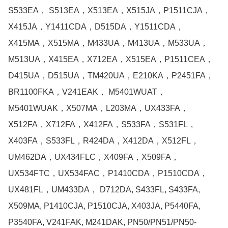
S533EA， S513EA，X513EA，X515JA，P1511CJA，
X415JA，Y1411CDA，D515DA，Y1511CDA，
X415MA，X515MA，M433UA，M413UA，M533UA，
M513UA，X415EA，X712EA，X515EA，P1511CEA，
D415UA，D515UA，TM420UA，E210KA，P2451FA，
BR1100FKA，V241EAK， M5401WUAT，
M5401WUAK，X507MA，L203MA，UX433FA，
X512FA，X712FA，X412FA，S533FA，S531FL，
X403FA，S533FL，R424DA，X412DA，X512FL，
UM462DA，UX434FLC，X409FA，X509FA，
UX534FTC，UX534FAC，P1410CDA，P1510CDA，
UX481FL，UM433DA， D712DA, S433FL, S433FA, 
X509MA, P1410CJA, P1510CJA, X403JA, P5440FA, 
P3540FA, V241FAK, M241DAK, PN50/PN51/PN50-