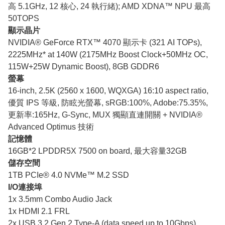
高 5.1GHz, 12 核心, 24 執行緒); AMD XDNA™ NPU 最高
50TOPS
顯示晶片
NVIDIA® GeForce RTX™ 4070 顯示卡 (321 AI TOPs),
2225MHz* at 140W (2175MHz Boost Clock+50MHz OC,
115W+25W Dynamic Boost), 8GB GDDR6
螢幕
16-inch, 2.5K (2560 x 1600, WQXGA) 16:10 aspect ratio,
優質 IPS 等級, 防眩光螢幕, sRGB:100%, Adobe:75.35%,
更新率:165Hz, G-Sync, MUX 獨顯直連開關 + NVIDIA®
Advanced Optimus 技術
記憶體
16GB*2 LPDDR5X 7500 on board, 最大容量32GB
儲存空間
1TB PCIe® 4.0 NVMe™ M.2 SSD
I/O連接埠
1x 3.5mm Combo Audio Jack
1x HDMI 2.1 FRL
2x USB 3.2 Gen 2 Type-A (data speed up to 10Gbps)