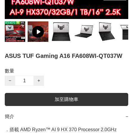
ASUS TUF Gaming A16 FA608WI-QT037W
數量
−
+
加至購物車
簡介
−
．搭載 AMD Ryzen™ AI 9 HX 370 Processor 2.0GHz 