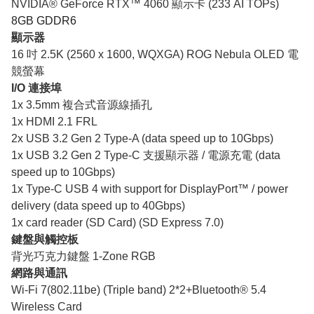
NVIDIA® GeForce RTX™ 4060 顯示卡 (233 AI TOPs)
8GB GDDR6
顯示器
16 吋 2.5K (2560 x 1600, WQXGA) ROG Nebula OLED 電
競螢幕
I/O 連接埠
1x 3.5mm 複合式音源線插孔
1x HDMI 2.1 FRL
2x USB 3.2 Gen 2 Type-A (data speed up to 10Gbps)
1x USB 3.2 Gen 2 Type-C 支援顯示器 / 電源充電 (data
speed up to 10Gbps)
1x Type-C USB 4 with support for DisplayPort™ / power
delivery (data speed up to 40Gbps)
1x card reader (SD Card) (SD Express 7.0)
鍵盤與觸控板
背光巧克力鍵盤 1-Zone RGB
網路與通訊
Wi-Fi 7(802.11be) (Triple band) 2*2+Bluetooth® 5.4
Wireless Card